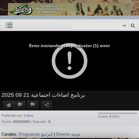
Error iniciando el reproductor (1) error
برنامج اضاءات اجتماعية 21 09 2025
Publicado por:
L1bre
Gusta:
0
(
0
%)
Fecha:
09/22/2025
| Reprods.:
9
Canales:
Programas البرامج
|
Directo توجيه