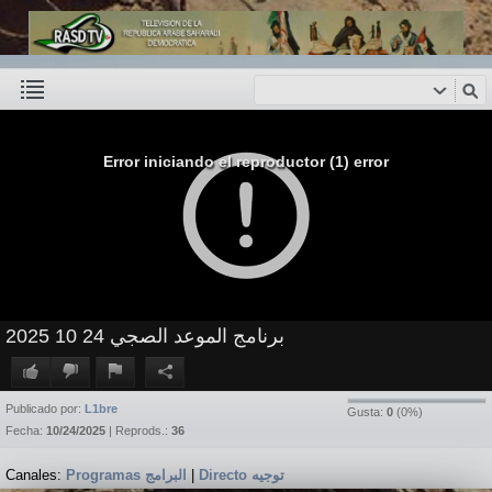
Error iniciando el reproductor (1) error
برنامج الموعد الصجي 24 10 2025
Publicado por:
L1bre
Gusta:
0
(
0
%)
Fecha:
10/24/2025
| Reprods.:
36
Canales:
Programas البرامج
|
Directo توجيه