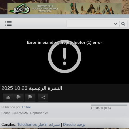
Error iniciando el reproductor (1) error
النشرة الرئيسية 26 10 2025
Publicado por:
L1bre
Gusta:
0
(
0
%)
Fecha:
10/27/2025
| Reprods.:
28
Canales:
Telediarios نشرات الاخبار
|
Directo توجيه