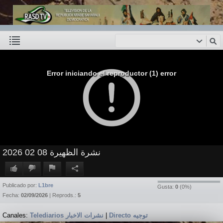
Error iniciando el reproductor (1) error
نشرة الظهيرة 08 02 2026
Publicado por:
L1bre
Gusta:
0
(
0
%)
Fecha:
02/09/2026
| Reprods.:
5
Canales:
Telediarios نشرات الاخبار
|
Directo توجيه