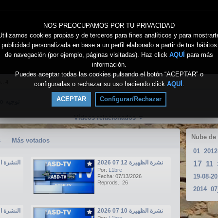
NOS PREOCUPAMOS POR TU PRIVACIDAD
Utilizamos cookies propias y de terceros para fines analíticos y para mostrart
publicidad personalizada en base a un perfil elaborado a partir de tus hábitos
de navegación (por ejemplo, páginas visitadas). Haz click
AQUÍ
para más
información.
Puedes aceptar todas las cookies pulsando el botón “ACEPTAR” o
s.:
4
configurarlas o rechazar su uso haciendo click
AQUÍ
.
ACEPTAR
Configurar/Rechazar
Directo توجيه
Vídeos relacionados
▼
Nube de
s
Más votados
01
2012
نشرة الظهيرة 12 07 2026
النشرة الرئيسي
17
11
Por:
L1bre
Fecha: 07/13/2026
Reprods.: 26
2014
نشرة الظهيرة 10 07 2026
النشرة الرئيسي