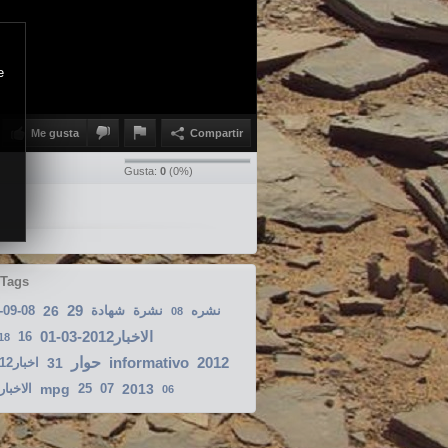
e
Me gusta
Compartir
Gusta:
0
(
0
%)
 Tags
29
-09-08
26
شهادة
نشرة
نشره
08
الاخبار2012-03-01
16
18
حوار
informativo
2012
اخبار2012-08-19
31
الاخبار07
mpg
25
07
2013
06