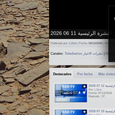
النشرة الرئيسية 11 06 2026
Publicado por:
L1bre
| Fecha:
06/12/2026
| Reprod
Canales:
Telediarios نشرات الاخبار
|
Destacados
Por fecha
Más visto
ة 12 07 2026
Por:
L1bre
Fecha: 07/13/2026
Reprods.: 37
ة 10 07 2026