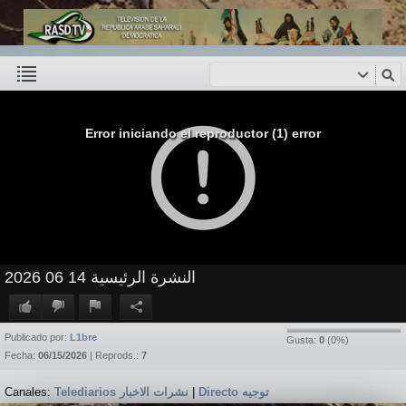
Error iniciando el reproductor (1) error
النشرة الرئيسية 14 06 2026
Publicado por:
L1bre
Gusta:
0
(
0
%)
Fecha:
06/15/2026
| Reprods.:
7
Canales:
Telediarios نشرات الاخبار
|
Directo توجيه