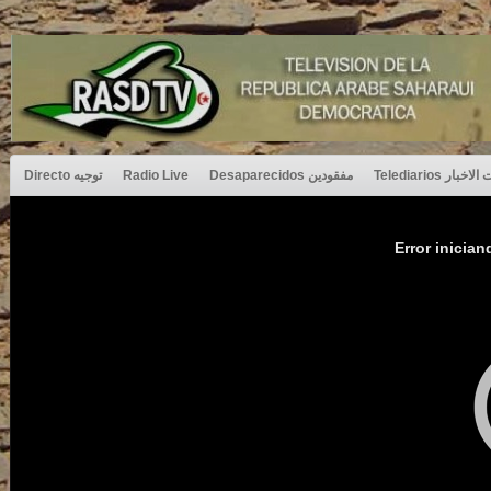
Directo توجيه
Radio Live
Desaparecidos مفقودين
Telediarios بار
Error inician