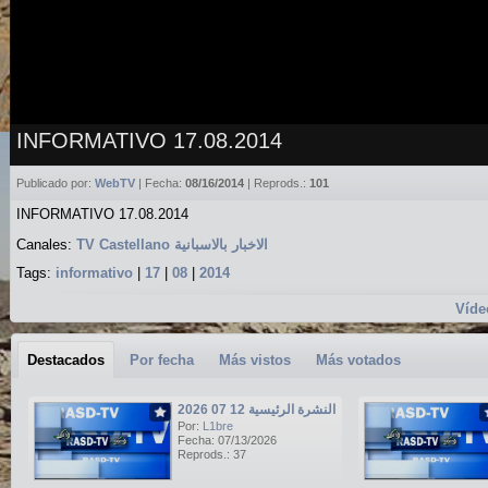
INFORMATIVO 17.08.2014
Publicado por:
WebTV
| Fecha:
08/16/2014
| Reprods.:
101
INFORMATIVO 17.08.2014
Canales:
TV Castellano الاخبار بالاسبانية
Tags:
informativo
|
17
|
08
|
2014
Víde
Destacados
Por fecha
Más vistos
Más votados
النشرة الرئيسية 12 07 2026
Por:
L1bre
Fecha: 07/13/2026
Reprods.: 37