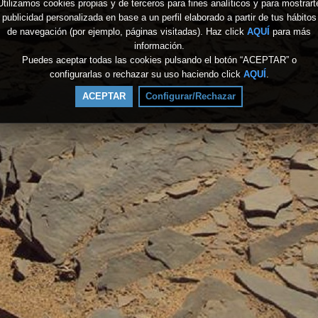
Utilizamos cookies propias y de terceros para fines analíticos y para mostrart
publicidad personalizada en base a un perfil elaborado a partir de tus hábitos
de navegación (por ejemplo, páginas visitadas). Haz click
AQUÍ
para más
información.
Puedes aceptar todas las cookies pulsando el botón “ACEPTAR” o
configurarlas o rechazar su uso haciendo click
AQUÍ
.
ACEPTAR
Configurar/Rechazar