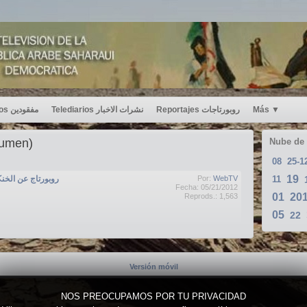
Desaparecidos مفقودين
Telediarios نشرات الاخبار
Reportajes روبورتاجات
Más
▼
sumen)
Nube de
08
19
روبورتاج عن الخنك
Por:
WebTV
11
Fecha: 05/21/2012
01
Reprods.: 1,563
05
22
Versión móvil
NOS PREOCUPAMOS POR TU PRIVACIDAD