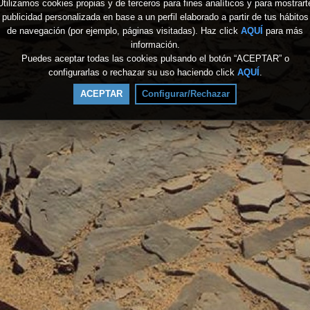
Utilizamos cookies propias y de terceros para fines analíticos y para mostrart
publicidad personalizada en base a un perfil elaborado a partir de tus hábitos
de navegación (por ejemplo, páginas visitadas). Haz click
AQUÍ
para más
información.
Puedes aceptar todas las cookies pulsando el botón “ACEPTAR” o
configurarlas o rechazar su uso haciendo click
AQUÍ
.
ACEPTAR
Configurar/Rechazar